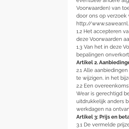
eventuele andere al
Voorwaarden) van toe
door ons op verzoek 
http://www.sawear.nl
1.2 Het accepteren va
deze Voorwaarden aa
1.3 Van het in deze V
bepalingen onverkort v
Artikel 2. Aanbiedi
2.1 Alle aanbiedingen
te wijzigen, in het bi
2.2 Een overeenkomst
Wear is gerechtigd b
uitdrukkelijk anders 
werkdagen na ontvang
Artikel 3: Prijs en bet
3.1 De vermelde prijz