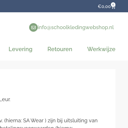
0
WINKE
€
0,00
info@schoolkledingwebshop.nl
Levering
Retouren
Werkwijze
Leur.
hierna: SA Wear ) zijn bij uitsluiting van