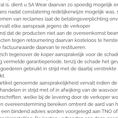
eval is, dient u SA Wear daarvan zo spoedig mogelijk 
hans nadat constatering redelijkerwijze mogelijk was, 
men van reclames laat de betalingsverplichting onver
valt elke aanspraak jegens de verkoper.
oond dat de producten niet aan de overeenkomst be
cten tegen retournering daarvan kosteloos te herste
 factuurwaarde daarvan te restitueren.
t zich tegenover de koper aansprakelijk voor de scha
g vermelde garantieperiode, tenzij de schade het gevo
ederen gebruikt in strijd met de daarbij verstrekte 
kt.
it artikel genoemde aansprakelijkheid vervalt indien 
ehandelen in strijd met of in afwijking van de wasvoor
rschriften, welke bij de levering door de verkoper 
een overeenstemming bereiken omtrent de aard van he
r een bindend advies worden voorgelegd aan TNO of 