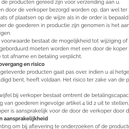
p de producten gereed zijn voor verzending aan u.
en door de verkoper bezorgd worden op, dan wel te
s of plaatsen op de wijze als in de order is bepaa
oper de goederen in productie zijn genomen is het aa
igen.
voorwaarde bestaat de mogelijkheid tot wijziging of 
 geborduurd moeten worden met een door de koper g
de tot afname en betaling verplicht.
overgang en risico
geleverde producten gaat pas over, indien u al het
digd bent, heeft voldaan. Het risico ter zake van d
twijfel bij verkoper bestaat omtrent de betalingscapac
van goederen ingevolge artikel 4 lid 2 uit te stellen
oper is aansprakelijk voor de door de verkoper door de
en aansprakelijkheid
ichting om bij aflevering te onderzoeken of de prod