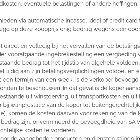
kosten, eventuele belastingen of andere heffingen, te
hieden via automatische incasso, Ideal of credit card
oegd op deze koopprijs enig bedrag wegens een doo
et direct en volledig bij het vervallen van de betalin
er voorafgaande ingebrekestelling een vergoeding 
taande bedrag tot het tijdstip van algehele voldoeni
iet tijdig aan zijn betalingsverplichtingen voldoet e
t een termijn van een week, is de verkoper bevoeg
onden te beschouwen. In dat geval is de koper aansp
taande uit winstderving, uit transportkosten en uit 
r bij wanprestatie van de koper tot buitengerechteli
e), komen de kosten daarvan voor rekening van de ko
bedrag zijn, onverminderd de bevoegdheid van SA W
htelijke kosten te vorderen.
 voor de aangeboden producten en diensten stijgen i