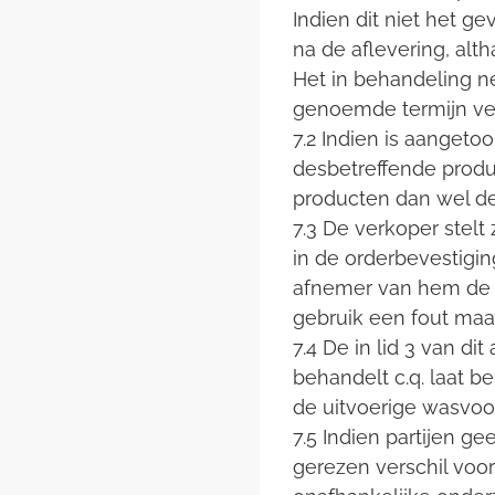
Indien dit niet het g
na de aflevering, alt
Het in behandeling ne
genoemde termijn ver
7.2 Indien is aanget
desbetreffende produ
producten dan wel de
7.3 De verkoper stel
in de orderbevestigin
afnemer van hem de go
gebruik een fout maa
7.4 De in lid 3 van d
behandelt c.q. laat b
de uitvoerige wasvoo
7.5 Indien partijen g
gerezen verschil voo