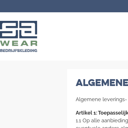
Ga
naar
de
inhoud
Algemen
Algemene leverings- 
Artikel 1: Toepasselij
1.1 Op alle aanbieding