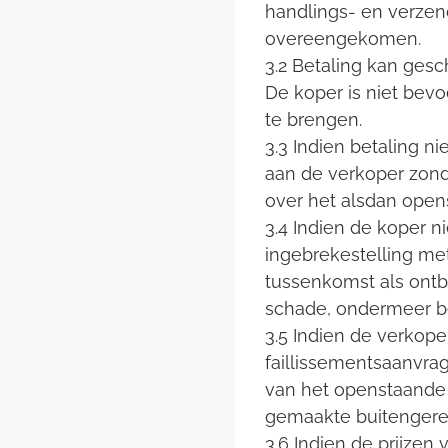
handlings- en verzend
overeengekomen.
3.2 Betaling kan gesc
De koper is niet bev
te brengen.
3.3 Indien betaling ni
aan de verkoper zond
over het alsdan opens
3.4 Indien de koper n
ingebrekestelling me
tussenkomst als ontb
schade, ondermeer bes
3.5 Indien de verkope
faillissementsaanvrag
van het openstaande 
gemaakte buitengerec
3.6 Indien de prijzen