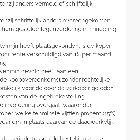
nzij anders vermeld of schriftelijk
 tenzij schriftelijk anders overeengekomen.
r hem gestelde tegenvordering in mindering
gstermijn heeft plaatsgevonden, is de koper
voor rente verschuldigd van 1% per maand
ng.
n evenmin gevolg geeft aan een
d de koopovereenkomst zonder rechtelijke
rakelijk voor de door de verkoper geleden
kosten van de ingebrekestelling.
jke invordering overgaat (waaronder
per, welke tenminste vijftien procent (15%)
ear om in plaats daarvan de daadwerkelijk
n de periode tussen de bestelling en de