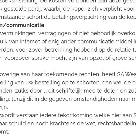
zoeksinstelling. De kosten verbonden aan deze gesc
jk gestelde partij, waarbij de koper zich verplicht vo
nstaande schort de betalingsverplichting van de kope
ngen/communicatie
, verminkingen, vertragingen of niet behoorlijk ove
uik van Internet of enig ander communicatiemiddel i
rden, voor zover betrekking hebbend op de relatie tu
 en voorzover sprake mocht zijn van opzet of grove sc
overige aan haar toekomende rechten, heeft SA Wear
oering van uw bestelling op te schorten, dan wel de 
den, zulks door u dit schriftelijk mee te delen en z
ng, tenzij dit in de gegeven omstandigheden naar maa
ijn.
wordt verstaan iedere tekortkoming welke niet aan
 haar schuld en noch krachtens de wet, rechtshandeli
omt.