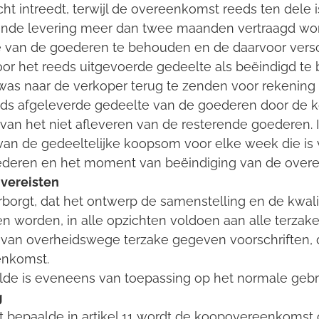
ht intreedt, terwijl de overeenkomst reeds ten dele i
ende levering meer dan twee maanden vertraagd wor
 van de goederen te behouden en de daarvoor versc
r het reeds uitgevoerde gedeelte als beëindigd te
as naar de verkoper terug te zenden voor rekening e
eds afgeleverde gedeelte van de goederen door de k
van het niet afleveren van de resterende goederen. I
van de gedeeltelijke koopsom voor elke week die is
oederen en het moment van beëindiging van de over
 vereisten
rborgt, dat het ontwerp de samenstelling en de kwali
 worden, in alle opzichten voldoen aan alle terzake 
an overheidswege terzake gegeven voorschriften, die
enkomst.
aalde is eveneens van toepassing op het normale gebr
g
t bepaalde in artikel 11 wordt de koopovereenkomst