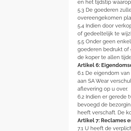
en het tijdstip waaro
5.3 De goederen zull
overeengekomen plaat
5.4 Indien door verk
of gedeeltelijk te wijz
5.5 Onder geen enkel 
goederen bedrukt of
de koper te allen tij
Artikel 6: Eigendoms
6.1 De eigendom van 
aan SA Wear verschul
aflevering op u over.
6.2 Indien er gerede 
bevoegd de bezorging 
heeft verschaft. De k
Artikel 7: Reclames 
7.1 U heeft de verpl