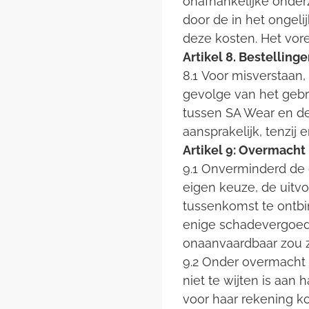
onafhankelijke onder
door de in het ongeli
deze kosten. Het vore
Artikel 8. Bestelli
8.1 Voor misverstaan
gevolge van het gebr
tussen SA Wear en de
aansprakelijk, tenzij
Artikel 9: Overmacht
9.1 Onverminderd de 
eigen keuze, de uitv
tussenkomst te ontbin
enige schadevergoedi
onaanvaardbaar zou z
9.2 Onder overmacht 
niet te wijten is aan
voor haar rekening k