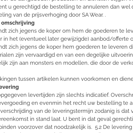
bent u gerechtigd de bestelling te annuleren dan we
ing van de prijsverhoging door SA Wear. .
n omschrijving
ndt zich jegens de koper om hem de goederen te leve
 in het (eventueel later gewijzigde) aanbod/offerte
indt zich jegens de koper hem goederen te leveren di
ialen zijn vervaardigd en van een degelijke uitvoering
gelijk zijn aan monsters en modellen, die door de ver
ijkingen tussen artikelen kunnen voorkomen en dien
levering
pgegeven levertijden zijn slechts indicatief. Overschr
vergoeding en evenmin het recht uw bestelling te 
overschrijding van de leveringstermijn zodanig is dat 
reenkomst in stand laat. U bent in dat geval gerecht
inden voorzover dat noodzakelijk is. 5.2 De leverin