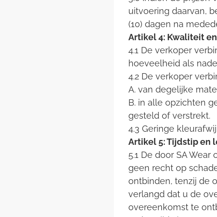
uitvoering daarvan, 
(10) dagen na mededel
Artikel 4: Kwaliteit e
4.1 De verkoper verbi
hoeveelheid als nader
4.2 De verkoper verb
A. van degelijke mater
B. in alle opzichten 
gesteld of verstrekt.
4.3 Geringe kleurafw
Artikel 5: Tijdstip en 
5.1 De door SA Wear o
geen recht op schade
ontbinden, tenzij de 
verlangd dat u de ove
overeenkomst te ontb