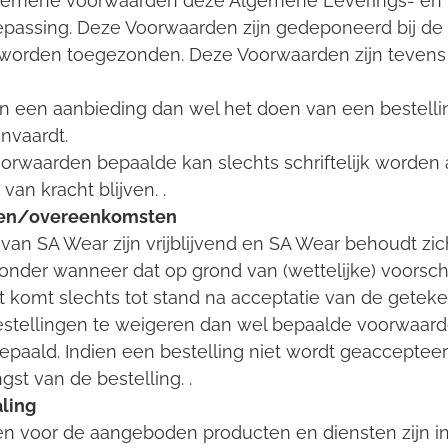
gemene voorwaarden deze Algemene Leverings- en b
passing. Deze Voorwaarden zijn gedeponeerd bij de
worden toegezonden. Deze Voorwaarden zijn tevens vi
.
n een aanbieding dan wel het doen van een bestellin
nvaardt.
oorwaarden bepaalde kan slechts schriftelijk worden
an kracht blijven. .
ngen/overeenkomsten
 van SA Wear zijn vrijblijvend en SA Wear behoudt zic
jzonder wanneer dat op grond van (wettelijke) voorschri
 komt slechts tot stand na acceptatie van de geteke
estellingen te weigeren dan wel bepaalde voorwaarde
bepaald. Indien een bestelling niet wordt geaccepteer
st van de bestelling. .
aling
en voor de aangeboden producten en diensten zijn in