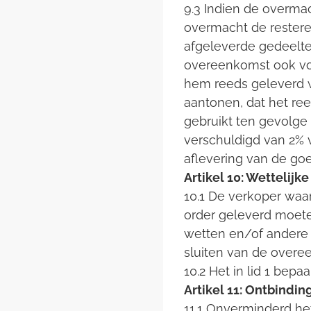
9.3 Indien de overmac
overmacht de rester
afgeleverde gedeelte
overeenkomst ook voo
hem reeds geleverd w
aantonen, dat het re
gebruikt ten gevolge 
verschuldigd van 2% 
aflevering van de g
Artikel 10: Wettelijke
10.1 De verkoper waa
order geleverd moeten
wetten en/of andere v
sluiten van de overe
10.2 Het in lid 1 bep
Artikel 11: Ontbindin
11.1 Onverminderd he