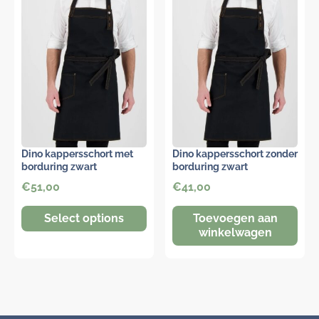
Dino kappersschort met
Dino kappersschort zonder
borduring zwart
borduring zwart
€
51,00
€
41,00
Select options
Toevoegen aan
winkelwagen